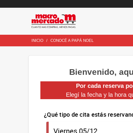
INICIO
CONOCÉ A PAPÁ NOEL
Bienvenido, aqu
Por cada reserva po
Elegí la fecha y la hora 