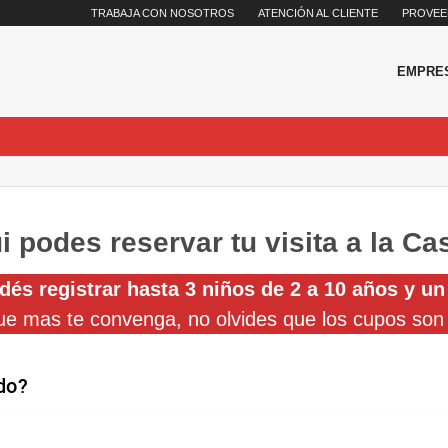
TRABAJA CON NOSOTROS
ATENCIÓN AL CLIENTE
PROVEE
EMPRE
i podes reservar tu visita a la Ca
dés registrar hasta 3 niños de 2 a 10 años y un
que mas te convenga, no olvides que los cupos son